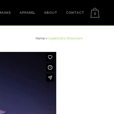
MASKS
APPAREL
ABOUT
CONTACT
0
Home
>
SuperDollz Showroom