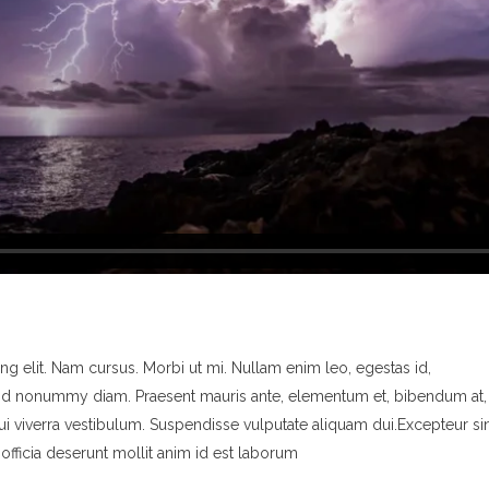
g elit. Nam cursus. Morbi ut mi. Nullam enim leo, egestas id,
end nonummy diam. Praesent mauris ante, elementum et, bibendum at,
dui viverra vestibulum. Suspendisse vulputate aliquam dui.Excepteur si
officia deserunt mollit anim id est laborum