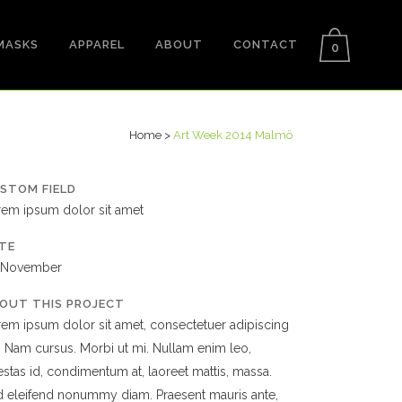
MASKS
APPAREL
ABOUT
CONTACT
0
Home
>
Art Week 2014 Malmö
STOM FIELD
rem ipsum dolor sit amet
TE
 November
OUT THIS PROJECT
em ipsum dolor sit amet, consectetuer adipiscing
t. Nam cursus. Morbi ut mi. Nullam enim leo,
stas id, condimentum at, laoreet mattis, massa.
 eleifend nonummy diam. Praesent mauris ante,