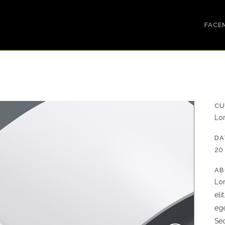
FACE
CU
Lo
DA
20
AB
Lor
eli
ege
Sed